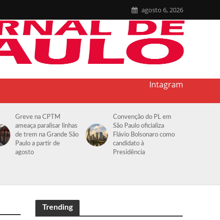
agosto 6, 2026
Intagram
Greve na CPTM
Convenção do PL em
ameaça paralisar linhas
São Paulo oficializa
de trem na Grande São
Flávio Bolsonaro como
Paulo a partir de
candidato à
agosto
Presidência
Trending