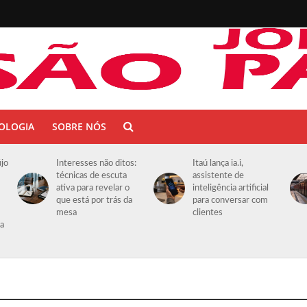
OLOGIA
SOBRE NÓS
újo
Interesses não ditos:
Itaú lança ia.i,
técnicas de escuta
assistente de
ativa para revelar o
inteligência artificial
que está por trás da
para conversar com
mesa
clientes
da