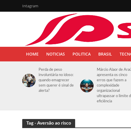
Intagram
HOME
NOTICIAS
POLITICA
BRASIL
TECN
Perda de peso
Márcio Alaor de Ara
involuntária no idoso:
apresenta os cinco
quando emagrecer
erros que fazem a
sem querer é sinal de
complexidade
alerta?
organizacional
ultrapassar o limite 
eficiência
Tag - Aversão ao risco