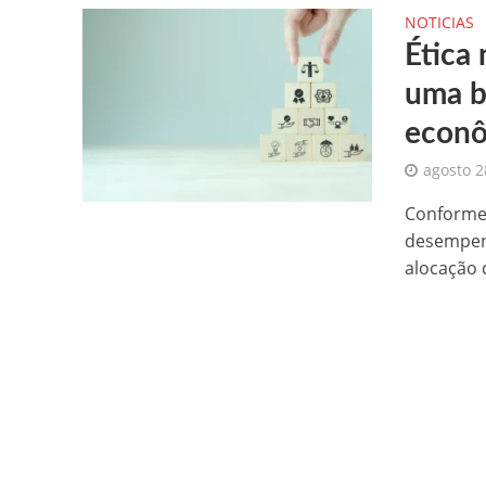
NOTICIAS
Ética
uma b
econ
agosto 2
Conforme 
desempenh
alocação 