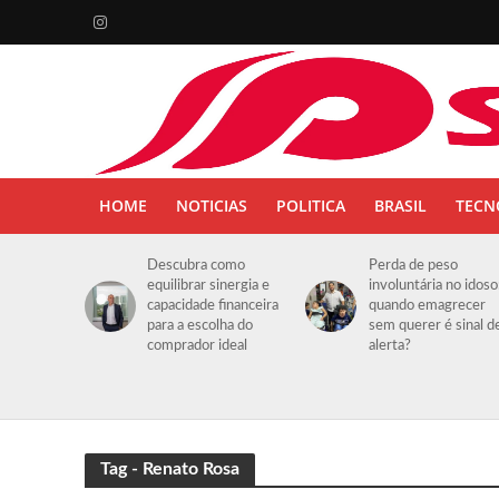
HOME
NOTICIAS
POLITICA
BRASIL
TECN
Descubra como
Perda de peso
equilibrar sinergia e
involuntária no idoso
capacidade financeira
quando emagrecer
para a escolha do
sem querer é sinal d
comprador ideal
alerta?
Tag - Renato Rosa