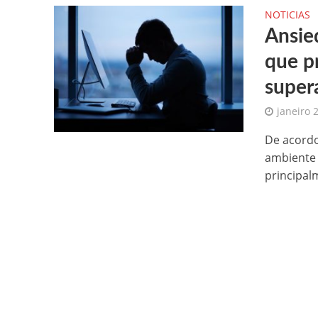
NOTICIAS
Ansie
que p
super
janeiro 
De acordo
ambiente 
principal