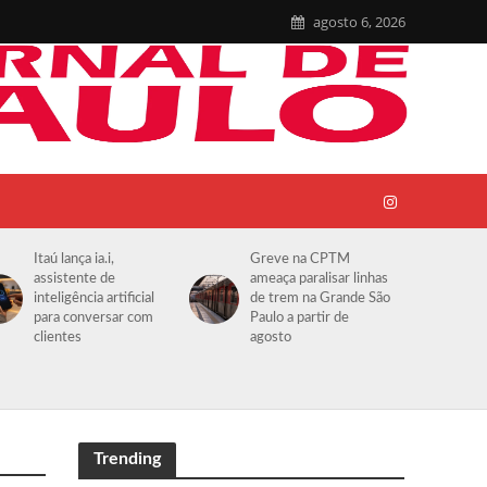
agosto 6, 2026
Itaú lança ia.i,
Greve na CPTM
assistente de
ameaça paralisar linhas
inteligência artificial
de trem na Grande São
para conversar com
Paulo a partir de
clientes
agosto
Trending