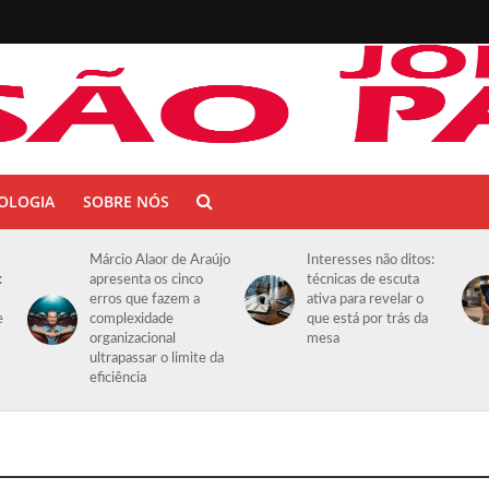
OLOGIA
SOBRE NÓS
Márcio Alaor de Araújo
Interesses não ditos:
:
apresenta os cinco
técnicas de escuta
erros que fazem a
ativa para revelar o
e
complexidade
que está por trás da
organizacional
mesa
ultrapassar o limite da
eficiência