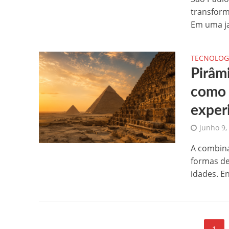
transform
Em uma jan
TECNOLOG
Pirâm
como 
experi
junho 9,
A combina
formas de
idades. En
1