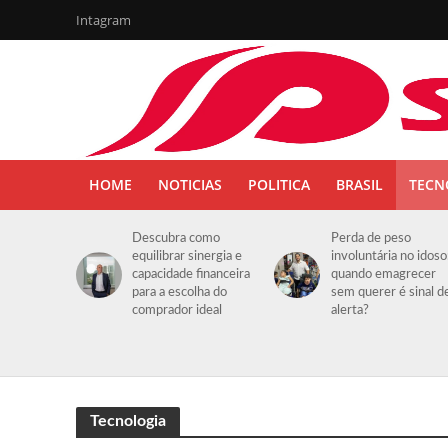
Intagram
HOME
NOTICIAS
POLITICA
BRASIL
TECN
Descubra como
Perda de peso
equilibrar sinergia e
involuntária no idoso
capacidade financeira
quando emagrecer
para a escolha do
sem querer é sinal d
comprador ideal
alerta?
Tecnologia