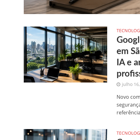
TECNOLOG
Googl
em Sã
IA e 
profis
julho 16
Novo comp
segurança
referência
TECNOLOG