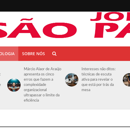
OLOGIA
SOBRE NÓS
Márcio Alaor de Araújo
Interesses não ditos:
:
apresenta os cinco
técnicas de escuta
erros que fazem a
ativa para revelar o
e
complexidade
que está por trás da
organizacional
mesa
ultrapassar o limite da
eficiência