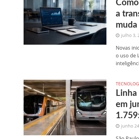
Como a
a tra
muda 
julho 3,
Novas ini
o uso de 
inteligênci
TECNOLOG
Linha
em ju
1.759
junho 24
São Paulo