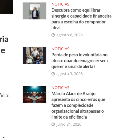
NOTICIAS
Descubra como equilibrar
sinergia e capacidade financeira
para a escolha do comprador
ideal
agosto 6, 2026
ria
NOTICIAS
de
Perda de peso involuntária no
idoso: quando emagrecer sem
querer é sinal de alerta?
agosto 3, 2026
NOTICIAS
Márcio Alaor de Araújo
cial,
apresenta os cinco erros que
fazem a complexidade
organizacional ultrapassar o
limite da eficiência
julho 31, 2026