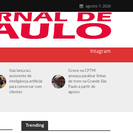
agosto 7, 2026
Intagram
Itaú lança ia.i,
Greve na CPTM
assistente de
ameaça paralisar linhas
inteligência artificial
de trem na Grande São
para conversar com
Paulo a partir de
clientes
agosto
Trending