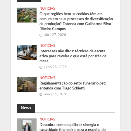
NOTICIAS
O que regiões bem-sucedidas têm em
comum em seus processos de diversificação
da produção? Entenda com Guilherme Silva
Ribeiro Campos
abril 27, 2026
NOTICIAS
Interesses não ditos: técnicas de escuta
ativa para revelar o que está por trás da
mesa
julho 28, 2026
NOTICIAS
Regulamentação do setor funerário pet:
entenda com Tiago Schietti
março 9, 2026
News
NOTICIAS
Descubra como equilibrar sinergia e
capacidade financeira para a escolha do