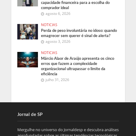
capacidade financeira para a escolha do
comprador ideal
agosto 6, 2026
NOTICIAS
Perda de peso involuntária no idoso: quando
emagrecer sem querer é sinal de alerta?
agosto 3, 2026
NOTICIAS
Márcio Alaor de Araújo apresenta os cinco
erros que fazem a complexidade
organizacional ultrapassar o limite da
eficiência
julho 31, 2026
Jornal de SP
Mergulhe no universo do Jornaldesp e descubra análises
aprofundadas sobre as últimas tendências tecnológicas,