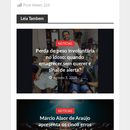
Post Views:
223
Leia Tambem
NOTICIAS
Perda de peso involuntária
no idoso: quando
emagrecer sem querer é
sinal de alerta?
agosto 3, 2026
NOTICIAS
Márcio Alaor de Araújo
apresenta os cinco erros