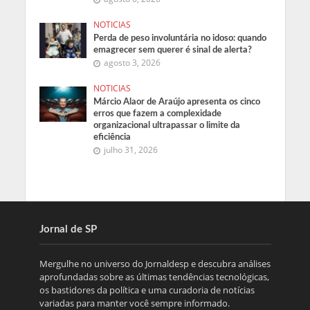
NOTICIAS
Perda de peso involuntária no idoso: quando
emagrecer sem querer é sinal de alerta?
agosto 3, 2026
NOTICIAS
Márcio Alaor de Araújo apresenta os cinco
erros que fazem a complexidade
organizacional ultrapassar o limite da
eficiência
julho 31, 2026
Jornal de SP
Mergulhe no universo do Jornaldesp e descubra análises
aprofundadas sobre as últimas tendências tecnológicas,
os bastidores da política e uma curadoria de notícias
variadas para manter você sempre informado.