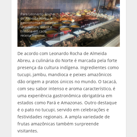
Para Leonardo Rocha
de Almeida Abreu, a
gastronomia brasileira
une cultura, sabor e
história em cada
receita regional.
De acordo com Leonardo Rocha de Almeida
Abreu, a culinária do Norte é marcada pela forte
presença da cultura indígena. Ingredientes como
tucupi, jambu, mandioca e peixes amazônicos
dão origem a pratos únicos no mundo. O tacacá,
com seu sabor intenso e aroma característico, é
uma experiência gastronômica obrigatória em
estados como Pará e Amazonas. Outro destaque
é o pato no tucupi, servido em celebrações e
festividades regionais. A ampla variedade de
frutas amazônicas também surpreende
visitantes.