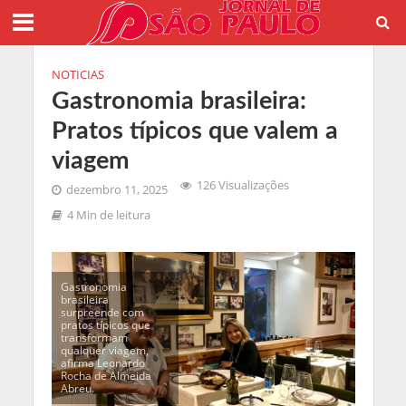
NOTICIAS
Gastronomia brasileira:
Pratos típicos que valem a
viagem
126 Visualizações
dezembro 11, 2025
4 Min de leitura
Gastronomia
brasileira
surpreende com
pratos típicos que
transformam
qualquer viagem,
afirma Leonardo
Rocha de Almeida
Abreu.