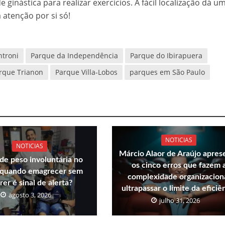
e ginástica para realizar exercícios. A fácil localização dá u
 atenção por si só!
troni
Parque da Independência
Parque do Ibirapuera
rque Trianon
Parque Villa-Lobos
parques em São Paulo
NOTICIAS
NOTICIAS
Márcio Alaor de Araújo apres
de peso involuntária no
os cinco erros que fazem 
 quando emagrecer sem
complexidade organizacion
rer é sinal de alerta?
ultrapassar o limite da eficiê
agosto 3, 2026
julho 31, 2026