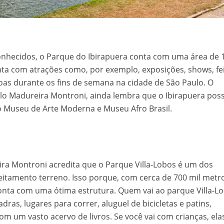
onhecidos, o Parque do Ibirapuera conta com uma área de 
nta com atrações como, por exemplo, exposições, shows, fe
as durante os fins de semana na cidade de São Paulo. O
lo Madureira Montroni, ainda lembra que o Ibirapuera pos
 o Museu de Arte Moderna e Museu Afro Brasil.
ra Montroni acredita que o Parque Villa-Lobos é um dos
itamento terreno. Isso porque, com cerca de 700 mil metr
onta com uma ótima estrutura. Quem vai ao parque Villa-L
ras, lugares para correr, aluguel de bicicletas e patins,
om um vasto acervo de livros. Se você vai com crianças, ela