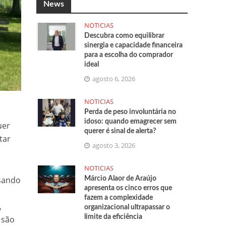
News
NOTICIAS
Descubra como equilibrar
sinergia e capacidade financeira
para a escolha do comprador
ideal
agosto 6, 2026
NOTICIAS
Perda de peso involuntária no
idoso: quando emagrecer sem
uer
querer é sinal de alerta?
tar
agosto 3, 2026
NOTICIAS
nsando
Márcio Alaor de Araújo
apresenta os cinco erros que
fazem a complexidade
,
organizacional ultrapassar o
limite da eficiência
 são