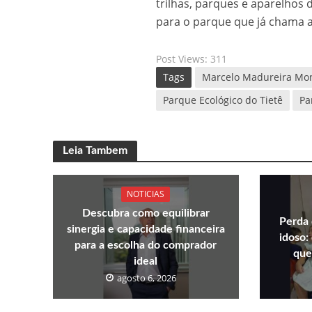
trilhas, parques e aparelhos d
para o parque que já chama a
Post Views:
311
Tags
Marcelo Madureira Mon
Parque Ecológico do Tietê
Pa
Leia Tambem
NOTICIAS
Descubra como equilibrar
Perda 
sinergia e capacidade financeira
idoso:
para a escolha do comprador
que
ideal
agosto 6, 2026