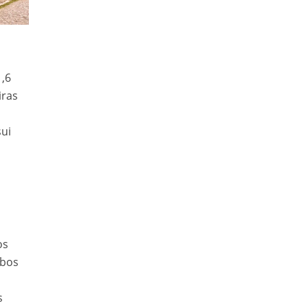
1,6
iras
sui
os
obos
s