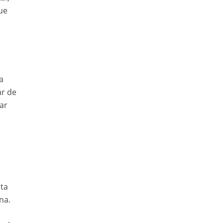
que
a
ar de
ar
ita
na.