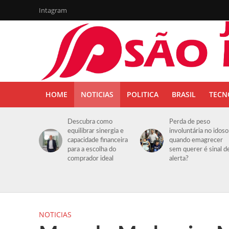
Intagram
HOME
NOTICIAS
POLITICA
BRASIL
TECN
Descubra como
Perda de peso
equilibrar sinergia e
involuntária no idoso
capacidade financeira
quando emagrecer
para a escolha do
sem querer é sinal d
comprador ideal
alerta?
NOTICIAS