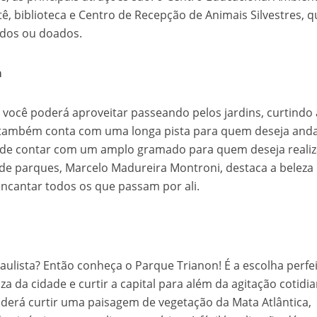
ê, biblioteca e Centro de Recepção de Animais Silvestres, 
didos ou doados.
a
você poderá aproveitar passeando pelos jardins, curtindo 
 também conta com uma longa pista para quem deseja and
lém de contar com um amplo gramado para quem deseja realiz
de parques, Marcelo Madureira Montroni, destaca a beleza
encantar todos os que passam por ali.
aulista? Então conheça o Parque Trianon! É a escolha perfe
a da cidade e curtir a capital para além da agitação cotidia
derá curtir uma paisagem de vegetação da Mata Atlântica,