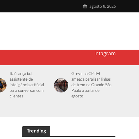
agosto 9, 2026
Intagram
Itaú lança ia.i,
Greve na CPTM
assistente de
ameaça paralisar linhas
inteligência artificial
de trem na Grande São
para conversar com
Paulo a partir de
clientes
agosto
Trending