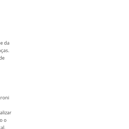
ue da
nças.
 de
troni
alizar
do o
al,