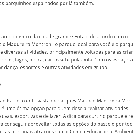
sos parquinhos espalhados por lá também.
 campo dentro da cidade grande? Então, de acordo com o
lo Madureira Montroni, o parque ideal para você é o parq
 diversas atividades, principalmente voltadas para as cria
inhos, lagos, hípica, carrossel e pula-pula. Com os espaços
car dança, esportes e outras atividades em grupo.
ê
São Paulo, o entusiasta de parques Marcelo Madureira Mon
 é uma ótima opção para quem deseja realizar atividades
tivas, esportivas e de lazer. A dica para curtir o parque é re
ara conseguir aproveitar todas as opções do passeio por to
, as principais atrações são: o Centro Educacional Ambient