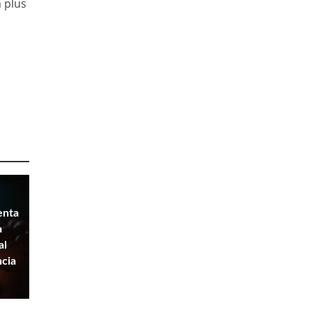
m plus
enta
a
al
ncia