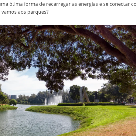
uma ótima forma de recarregar as energias e se conectar c
, vamos aos parques?