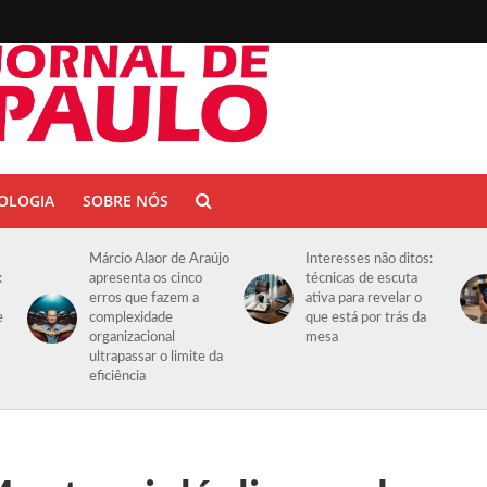
OLOGIA
SOBRE NÓS
Márcio Alaor de Araújo
Interesses não ditos:
:
apresenta os cinco
técnicas de escuta
erros que fazem a
ativa para revelar o
e
complexidade
que está por trás da
organizacional
mesa
ultrapassar o limite da
eficiência