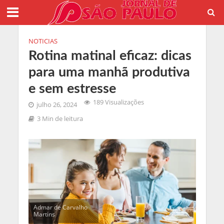
NOTICIAS
Rotina matinal eficaz: dicas
para uma manhã produtiva
e sem estresse
189 Visualizações
julho 26, 2024
3 Min de leitura
Admar de Carvalho
Martins