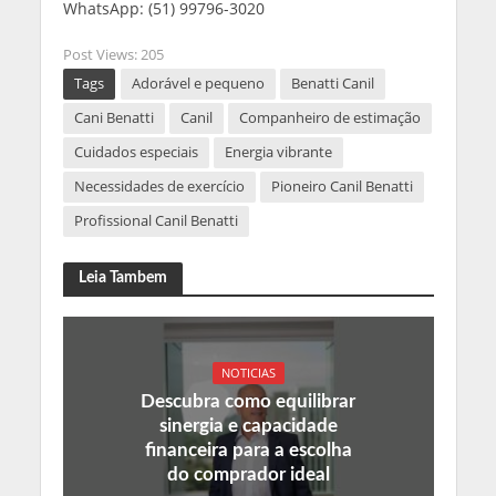
WhatsApp: (51) 99796-3020
Post Views:
205
Tags
Adorável e pequeno
Benatti Canil
Cani Benatti
Canil
Companheiro de estimação
Cuidados especiais
Energia vibrante
Necessidades de exercício
Pioneiro Canil Benatti
Profissional Canil Benatti
Leia Tambem
NOTICIAS
Descubra como equilibrar
sinergia e capacidade
financeira para a escolha
do comprador ideal