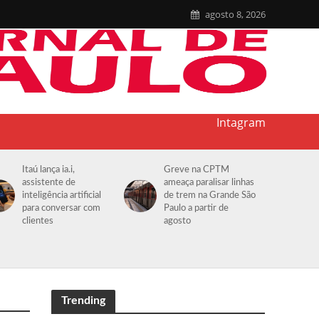
agosto 8, 2026
Intagram
Itaú lança ia.i,
Greve na CPTM
assistente de
ameaça paralisar linhas
inteligência artificial
de trem na Grande São
para conversar com
Paulo a partir de
clientes
agosto
Trending