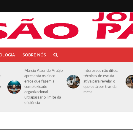
OLOGIA
SOBRE NÓS
Márcio Alaor de Araújo
Interesses não ditos:
:
apresenta os cinco
técnicas de escuta
erros que fazem a
ativa para revelar o
e
complexidade
que está por trás da
organizacional
mesa
ultrapassar o limite da
eficiência