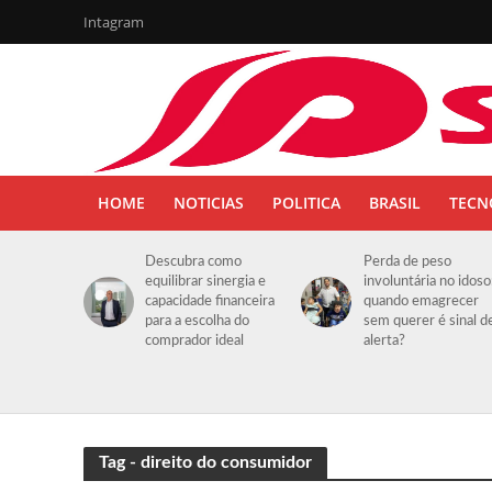
Intagram
HOME
NOTICIAS
POLITICA
BRASIL
TECN
Descubra como
Perda de peso
equilibrar sinergia e
involuntária no idoso
capacidade financeira
quando emagrecer
para a escolha do
sem querer é sinal d
comprador ideal
alerta?
Tag - direito do consumidor