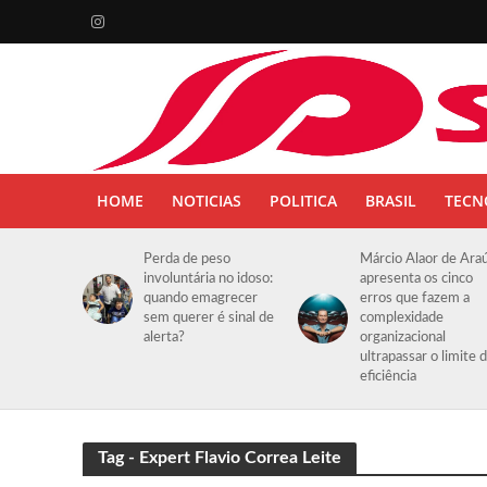
HOME
NOTICIAS
POLITICA
BRASIL
TECN
Perda de peso
Márcio Alaor de Ara
involuntária no idoso:
apresenta os cinco
quando emagrecer
erros que fazem a
sem querer é sinal de
complexidade
alerta?
organizacional
ultrapassar o limite 
eficiência
Tag - Expert Flavio Correa Leite