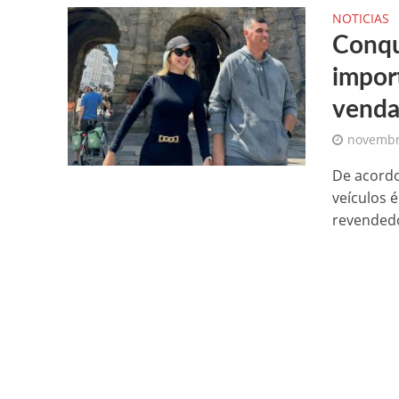
NOTICIAS
Conqu
impor
venda
novembr
De acordo
veículos 
revendedo