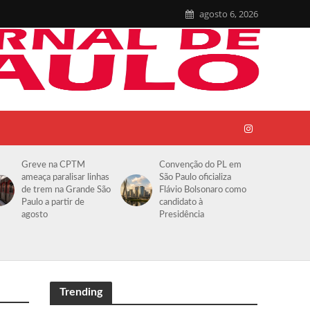
agosto 6, 2026
Greve na CPTM
Convenção do PL em
ameaça paralisar linhas
São Paulo oficializa
de trem na Grande São
Flávio Bolsonaro como
Paulo a partir de
candidato à
agosto
Presidência
Trending