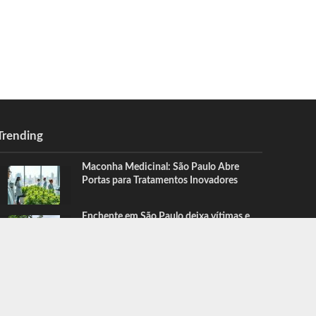
Trending
Maconha Medicinal: São Paulo Abre
Portas para Tratamentos Inovadores
Enchente em São Paulo deixa vítimas e
mobiliza buscas após chuvas intensas
CONTATO
QUEM FAZ
SOBRE NÓS
NOTICIAS