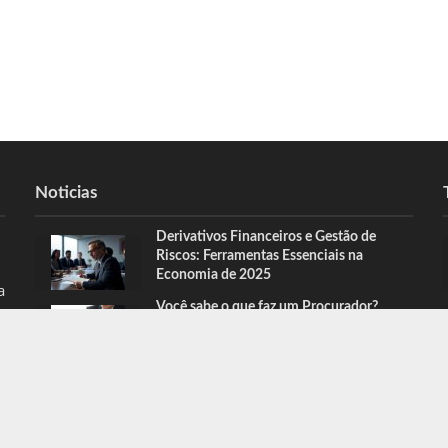
Noticias
Derivativos Financeiros e Gestão de
Riscos: Ferramentas Essenciais na
Economia de 2025
a
Você sabe o que faz um Procurador?
Descubra com o Dr. Amauri Jacintho
Baragatti
HOME