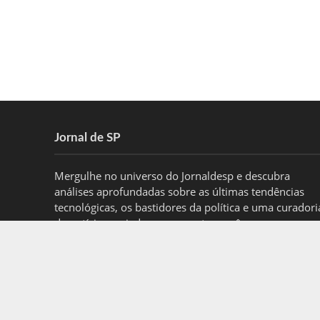
Jornal de SP
Mergulhe no universo do Jornaldesp e descubra
análises aprofundadas sobre as últimas tendências
tecnológicas, os bastidores da política e uma curadori
de notícias variadas para manter você sempre
informado.
contato@jornaldesp.com.br
- tel.(11)91754-6532