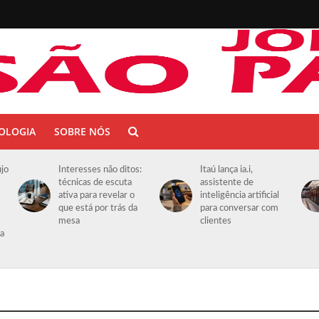
OLOGIA
SOBRE NÓS
újo
Interesses não ditos:
Itaú lança ia.i,
técnicas de escuta
assistente de
ativa para revelar o
inteligência artificial
que está por trás da
para conversar com
mesa
clientes
da