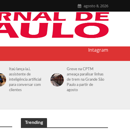
agosto 8, 2026
Intagram
Itaú lança ia.i,
Greve na CPTM
assistente de
ameaça paralisar linhas
inteligência artificial
de trem na Grande São
para conversar com
Paulo a partir de
clientes
agosto
Trending