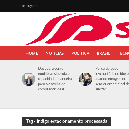
Intagram
HOME
NOTICIAS
POLITICA
BRASIL
TECN
Descubra como
Perda de peso
equilibrar sinergia e
involuntária no idoso
capacidade financeira
quando emagrecer
para a escolha do
sem querer é sinal d
comprador ideal
alerta?
Tag - indigo estacionamento processada