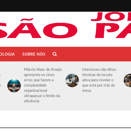
OLOGIA
SOBRE NÓS
Márcio Alaor de Araújo
Interesses não ditos:
:
apresenta os cinco
técnicas de escuta
erros que fazem a
ativa para revelar o
e
complexidade
que está por trás da
organizacional
mesa
ultrapassar o limite da
eficiência