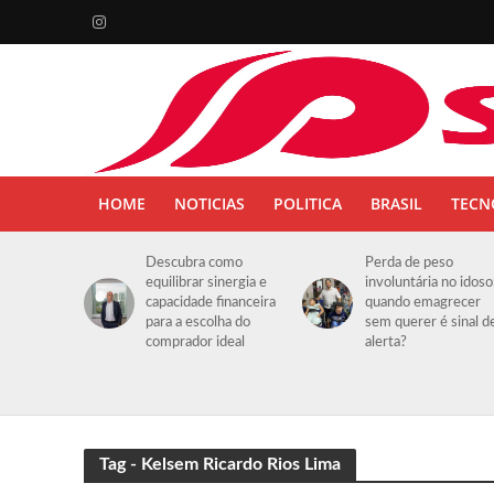
HOME
NOTICIAS
POLITICA
BRASIL
TECN
Descubra como
Perda de peso
equilibrar sinergia e
involuntária no idoso
capacidade financeira
quando emagrecer
para a escolha do
sem querer é sinal d
comprador ideal
alerta?
Tag - Kelsem Ricardo Rios Lima