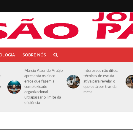
OLOGIA
SOBRE NÓS
Márcio Alaor de Araújo
Interesses não ditos:
:
apresenta os cinco
técnicas de escuta
erros que fazem a
ativa para revelar o
e
complexidade
que está por trás da
organizacional
mesa
ultrapassar o limite da
eficiência