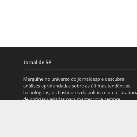
Jornal de SP
Mergulhe no universo do Jornaldesp e descubra
análises aprofundadas sobre as últimas tendências
tecnológicas, os bastidores da política e uma curadori
de notícias variadas para manter você sempre
informado.
contato@jornaldesp.com.br
- tel.(11)91754-6532