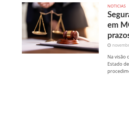
NOTICIAS
Segur
em MG
prazo
novembr
Na visão 
Estado de
procedime