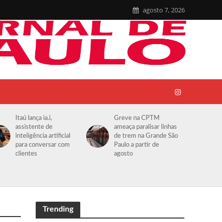
agosto 7, 2026
Itaú lança ia.i,
Greve na CPTM
assistente de
ameaça paralisar linhas
inteligência artificial
de trem na Grande São
para conversar com
Paulo a partir de
clientes
agosto
Trending