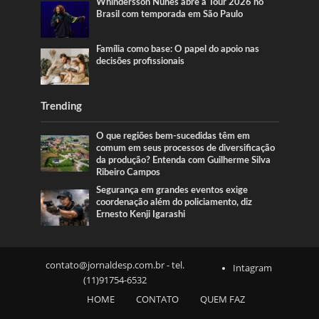
Whindersson Nunes abre a Tour 2026 no
Brasil com temporada em São Paulo
Família como base: O papel do apoio nas
decisões profissionais
Trending
O que regiões bem-sucedidas têm em
comum em seus processos de diversificação
da produção? Entenda com Guilherme Silva
Ribeiro Campos
Segurança em grandes eventos exige
coordenação além do policiamento, diz
Ernesto Kenji Igarashi
contato@jornaldesp.com.br
- tel.
Intagram
(11)91754-6532
HOME
CONTATO
QUEM FAZ