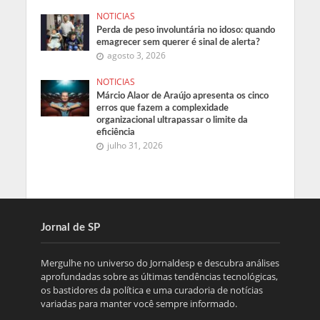
NOTICIAS
Perda de peso involuntária no idoso: quando
emagrecer sem querer é sinal de alerta?
agosto 3, 2026
NOTICIAS
Márcio Alaor de Araújo apresenta os cinco
erros que fazem a complexidade
organizacional ultrapassar o limite da
eficiência
julho 31, 2026
Jornal de SP
Mergulhe no universo do Jornaldesp e descubra análises
aprofundadas sobre as últimas tendências tecnológicas,
os bastidores da política e uma curadoria de notícias
variadas para manter você sempre informado.