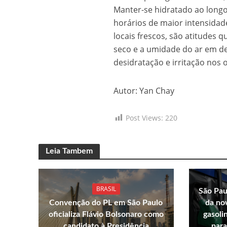
Manter-se hidratado ao longo 
horários de maior intensidade
locais frescos, são atitudes 
seco e a umidade do ar em de
desidratação e irritação nos
Autor: Yan Chay
Post Views:
220
Leia Tambem
BRASIL
São Pau
Convenção do PL em São Paulo
da no
oficializa Flávio Bolsonaro como
gasoli
candidato à Presidência
para