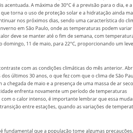
s acentuada. A máxima de 30°C é a previsão para o dia, e a
o que torna o uso de proteção solar e a hidratação ainda ma
ontinuar nos próximos dias, sendo uma característica do cl
 inverno em São Paulo, onde as temperaturas podem variar
calor deve se manter até o fim de semana, com temperatur
o domingo, 11 de maio, para 22°C, proporcionando um lev
ntraste com as condições climáticas do mês anterior. Abril
dos últimos 30 anos, o que fez com que o clima de São Pa
m a chegada de maio e a presença de uma massa de ar seco
 cidade enfrenta novamente um período de temperaturas
 com o calor intenso, é importante lembrar que essa mud
transição entre estações, quando as variações de tempera
r, é fundamental que a população tome algumas precauções