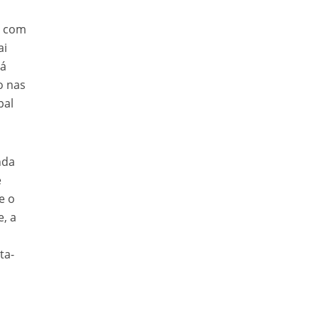
, com
ai
rá
o nas
pal
nda
e
e o
, a
ta-