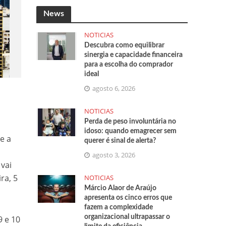
News
NOTICIAS
Descubra como equilibrar
sinergia e capacidade financeira
para a escolha do comprador
ideal
agosto 6, 2026
NOTICIAS
Perda de peso involuntária no
idoso: quando emagrecer sem
e a
querer é sinal de alerta?
agosto 3, 2026
 vai
ra, 5
NOTICIAS
Márcio Alaor de Araújo
apresenta os cinco erros que
fazem a complexidade
organizacional ultrapassar o
9 e 10