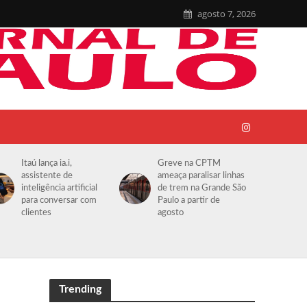
agosto 7, 2026
Itaú lança ia.i,
Greve na CPTM
assistente de
ameaça paralisar linhas
inteligência artificial
de trem na Grande São
para conversar com
Paulo a partir de
clientes
agosto
Trending