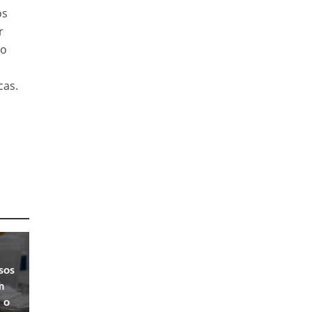
os
r
po
cas.
sos
m
 o