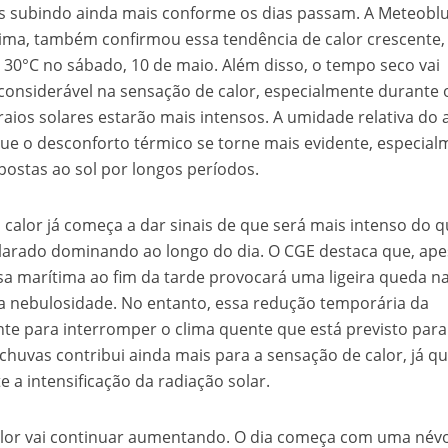
 subindo ainda mais conforme os dias passam. A Meteoblu
lima, também confirmou essa tendência de calor crescente
 30°C no sábado, 10 de maio. Além disso, o tempo seco vai
onsiderável na sensação de calor, especialmente durante 
aios solares estarão mais intensos. A umidade relativa do 
e o desconforto térmico se torne mais evidente, especial
postas ao sol por longos períodos.
 calor já começa a dar sinais de que será mais intenso do q
arado dominando ao longo do dia. O CGE destaca que, ape
isa marítima ao fim da tarde provocará uma ligeira queda n
 nebulosidade. No entanto, essa redução temporária da
nte para interromper o clima quente que está previsto para
chuvas contribui ainda mais para a sensação de calor, já qu
e a intensificação da radiação solar.
 calor vai continuar aumentando. O dia começa com uma név