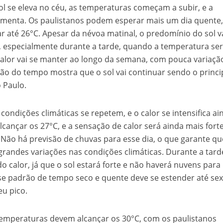
l se eleva no céu, as temperaturas começam a subir, e a
menta. Os paulistanos podem esperar mais um dia quente
até 26°C. Apesar da névoa matinal, o predomínio do sol v
r, especialmente durante a tarde, quando a temperatura se
 calor vai se manter ao longo da semana, com pouca variaçã
são do tempo mostra que o sol vai continuar sendo o princi
 Paulo.
 condições climáticas se repetem, e o calor se intensifica ai
cançar os 27°C, e a sensação de calor será ainda mais fort
. Não há previsão de chuvas para esse dia, o que garante qu
randes variações nas condições climáticas. Durante a tarde
do calor, já que o sol estará forte e não haverá nuvens para
sse padrão de tempo seco e quente deve se estender até sex
eu pico.
s temperaturas devem alcançar os 30°C, com os paulistanos