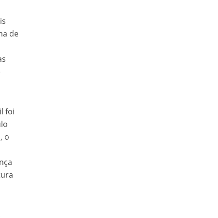
is
ima de
as
e
 foi
ulo
, o
ança
tura
.