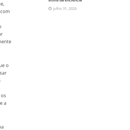
limite da eficiência
e,
julho 31, 2026
, com
o
ar
mente
ue o
sar
a
 os
e a
oa