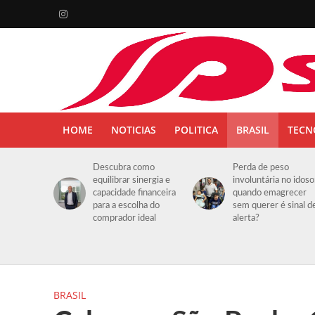
HOME
NOTICIAS
POLITICA
BRASIL
TECN
Descubra como
Perda de peso
equilibrar sinergia e
involuntária no idoso
capacidade financeira
quando emagrecer
para a escolha do
sem querer é sinal d
comprador ideal
alerta?
BRASIL