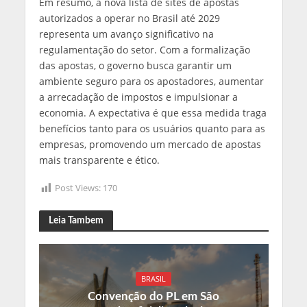
Em resumo, a nova lista de sites de apostas
autorizados a operar no Brasil até 2029
representa um avanço significativo na
regulamentação do setor. Com a formalização
das apostas, o governo busca garantir um
ambiente seguro para os apostadores, aumentar
a arrecadação de impostos e impulsionar a
economia. A expectativa é que essa medida traga
benefícios tanto para os usuários quanto para as
empresas, promovendo um mercado de apostas
mais transparente e ético.
Post Views:
170
Leia Tambem
BRASIL
Convenção do PL em São