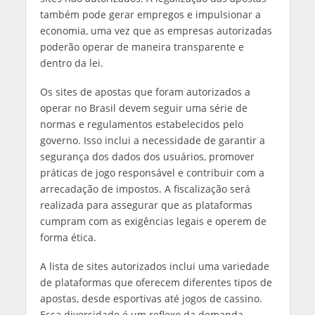
também pode gerar empregos e impulsionar a
economia, uma vez que as empresas autorizadas
poderão operar de maneira transparente e
dentro da lei.
Os sites de apostas que foram autorizados a
operar no Brasil devem seguir uma série de
normas e regulamentos estabelecidos pelo
governo. Isso inclui a necessidade de garantir a
segurança dos dados dos usuários, promover
práticas de jogo responsável e contribuir com a
arrecadação de impostos. A fiscalização será
realizada para assegurar que as plataformas
cumpram com as exigências legais e operem de
forma ética.
A lista de sites autorizados inclui uma variedade
de plataformas que oferecem diferentes tipos de
apostas, desde esportivas até jogos de cassino.
Essa diversidade é um reflexo da demanda