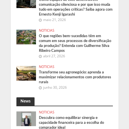
comunicação silenciosa e por que isso muda
tudo em operações críticas? Saiba agora com
Ernesto Kenji Igarashi
maio 21, 2026
NOTICIAS
O que regiões bem-sucedidas têm em
comum em seus processos de diversificação
da produção? Entenda com Guilherme Silva
Ribeiro Campos
abril 27, 2026
NOTICIAS
Transforme seu agronegócio: aprenda a
maximizar relacionamentos com produtores
rurais
junho 30, 2026
News
NOTICIAS
Descubra como equilibrar sinergia e
capacidade financeira para a escolha do
comprador ideal