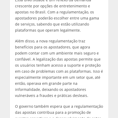
crescente por opções de entretenimento e
apostas no Brasil. Com a regulamentação, os
apostadores poderão escolher entre uma gama
de serviços, sabendo que estão utilizando
plataformas que operam legalmente.
Além disso, a nova regulamentação traz
benefícios para os apostadores, que agora
podem contar com um ambiente mais seguro e
confiável. A legalização das apostas permite que
os usuários tenham acesso a suporte e proteção
em caso de problemas com as plataformas. Isso é
especialmente importante em um setor que, até
então, operava em grande parte na
informalidade, deixando os apostadores
vulneráveis a fraudes e práticas desleais.
O governo também espera que a regulamentação
das apostas contribua para a promoção de