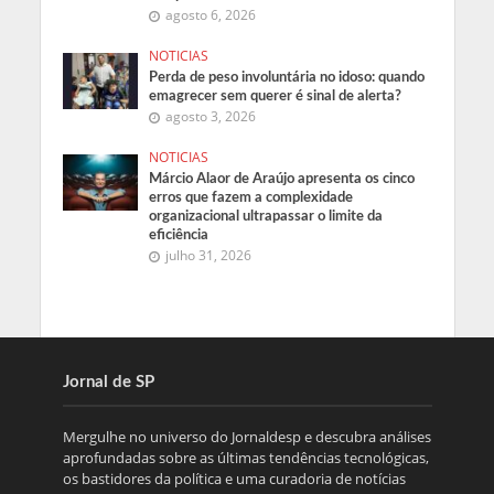
agosto 6, 2026
NOTICIAS
Perda de peso involuntária no idoso: quando
emagrecer sem querer é sinal de alerta?
agosto 3, 2026
NOTICIAS
Márcio Alaor de Araújo apresenta os cinco
erros que fazem a complexidade
organizacional ultrapassar o limite da
eficiência
julho 31, 2026
Jornal de SP
Mergulhe no universo do Jornaldesp e descubra análises
aprofundadas sobre as últimas tendências tecnológicas,
os bastidores da política e uma curadoria de notícias