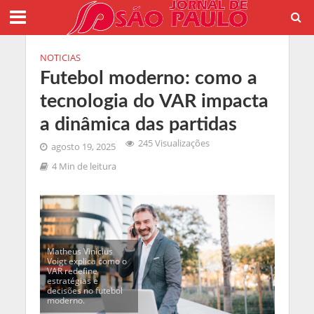
NOTICIAS
Futebol moderno: como a
tecnologia do VAR impacta
a dinâmica das partidas
245 Visualizações
agosto 19, 2025
4 Min de leitura
Matheus Vinicius
Voigt explica como o
VAR redefine
estratégias e
decisões no futebol
moderno.