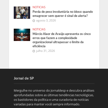
NOTICIAS
Perda de peso involuntária no idoso: quando
emagrecer sem querer é sinal de alerta?
agosto 3, 2026
NOTICIAS
Márcio Alaor de Araújo apresenta os cinco
erros que fazem a complexidade
organizacional ultrapassar o limite da
eficiência
julho 31, 2026
Jornal de SP
Mergulhe no universo do Jornaldesp e descubra análises
aprofundadas sobre as últimas tendências tecnológicas,
os bastidores da política e uma curadoria de notícias
variadas para manter você sempre informado.