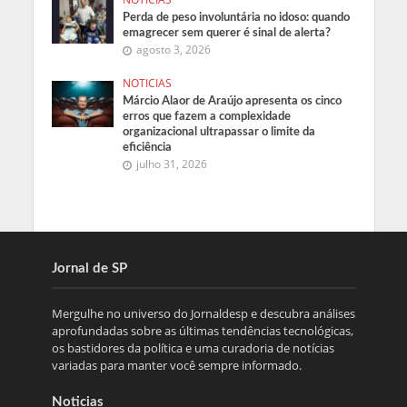
Perda de peso involuntária no idoso: quando
emagrecer sem querer é sinal de alerta?
agosto 3, 2026
NOTICIAS
Márcio Alaor de Araújo apresenta os cinco
erros que fazem a complexidade
organizacional ultrapassar o limite da
eficiência
julho 31, 2026
Jornal de SP
Mergulhe no universo do Jornaldesp e descubra análises
aprofundadas sobre as últimas tendências tecnológicas,
os bastidores da política e uma curadoria de notícias
variadas para manter você sempre informado.
Noticias