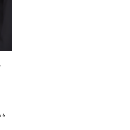
e
o
o é