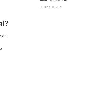
limite da eficiência
julho 31, 2026
al?
e de
de