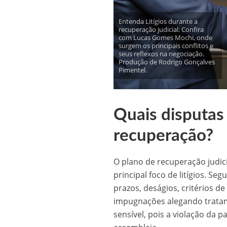
Entenda Litígios durante a
recuperação judicial: Confira
com Lucas Gomes Mochi, onde
surgem os principais conflitos e
seus reflexos na negociação.
Produção de Rodrigo Gonçalves
Pimentel.
Quais disputas
recuperação?
O plano de recuperação judic
principal foco de litígios. 
prazos, deságios, critérios d
impugnações alegando tratam
sensível, pois a violação da p