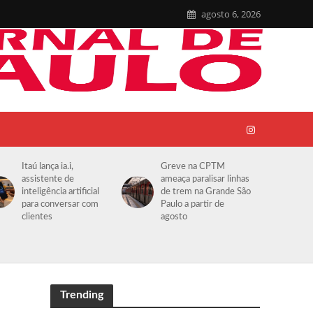
agosto 6, 2026
Itaú lança ia.i,
Greve na CPTM
assistente de
ameaça paralisar linhas
inteligência artificial
de trem na Grande São
para conversar com
Paulo a partir de
clientes
agosto
Trending