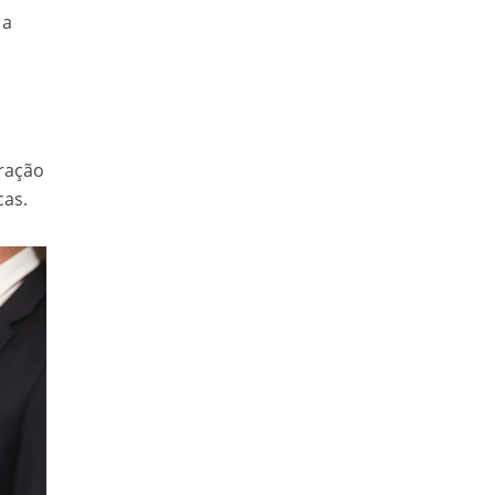
 a
eração
cas.