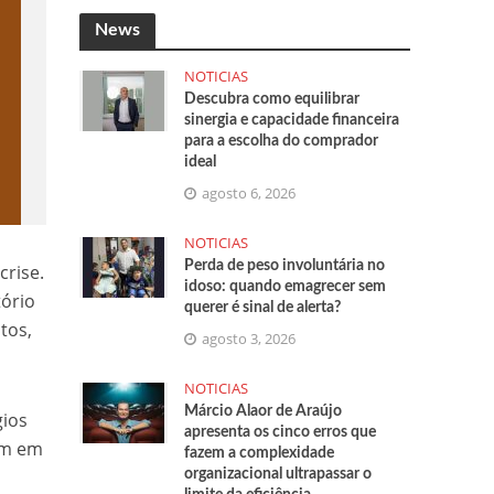
News
NOTICIAS
Descubra como equilibrar
sinergia e capacidade financeira
para a escolha do comprador
ideal
agosto 6, 2026
NOTICIAS
Perda de peso involuntária no
crise.
idoso: quando emagrecer sem
tório
querer é sinal de alerta?
tos,
agosto 3, 2026
NOTICIAS
Márcio Alaor de Araújo
gios
apresenta os cinco erros que
am em
fazem a complexidade
organizacional ultrapassar o