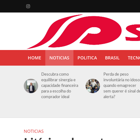
HOME
NOTICIAS
POLITICA
BRASIL
TECN
Descubra como
Perda de peso
equilibrar sinergia e
involuntária no idoso
capacidade financeira
quando emagrecer
para a escolha do
sem querer é sinal d
comprador ideal
alerta?
NOTICIAS