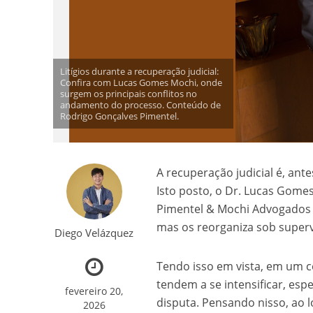
Litígios durante a recuperação judicial:
Confira com Lucas Gomes Mochi, onde
surgem os principais conflitos no
andamento do processo. Conteúdo de
Rodrigo Gonçalves Pimentel.
A recuperação judicial é, an
Isto posto, o Dr. Lucas Gomes
Pimentel & Mochi Advogados A
mas os reorganiza sob supervi
Diego Velázquez
Tendo isso em vista, em um cen
tendem a se intensificar, es
fevereiro 20,
disputa. Pensando nisso, ao 
2026