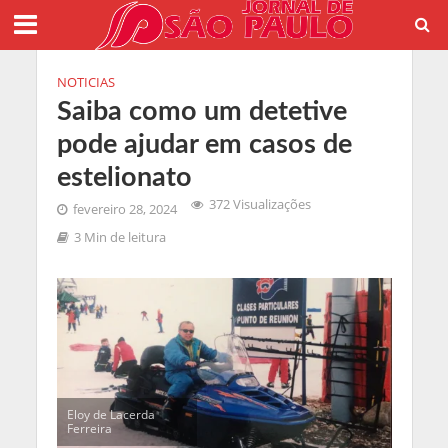
NOTICIAS
Saiba como um detetive
pode ajudar em casos de
estelionato
372 Visualizações
fevereiro 28, 2024
3 Min de leitura
Eloy de Lacerda
Ferreira