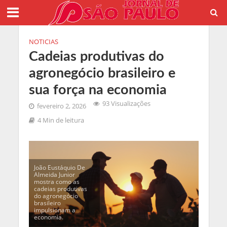
NOTICIAS
Cadeias produtivas do
agronegócio brasileiro e
sua força na economia
93 Visualizações
fevereiro 2, 2026
4 Min de leitura
João Eustáquio De
Almeida Junior
mostra como as
cadeias produtivas
do agronegócio
brasileiro
impulsionam a
economia.