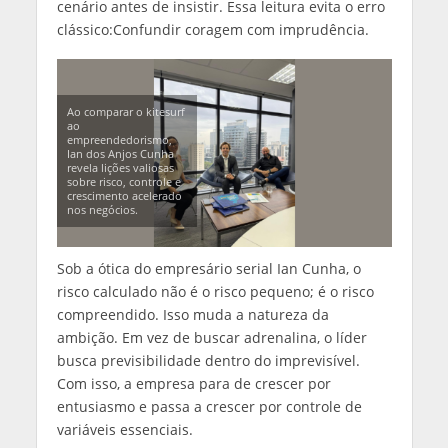
cenário antes de insistir. Essa leitura evita o erro
clássico:Confundir coragem com imprudência.
Ao comparar o kitesurf
ao
empreendedorismo,
Ian dos Anjos Cunha
revela lições valiosas
sobre risco, controle e
crescimento acelerado
nos negócios.
Sob a ótica do empresário serial Ian Cunha, o
risco calculado não é o risco pequeno; é o risco
compreendido. Isso muda a natureza da
ambição. Em vez de buscar adrenalina, o líder
busca previsibilidade dentro do imprevisível.
Com isso, a empresa para de crescer por
entusiasmo e passa a crescer por controle de
variáveis essenciais.