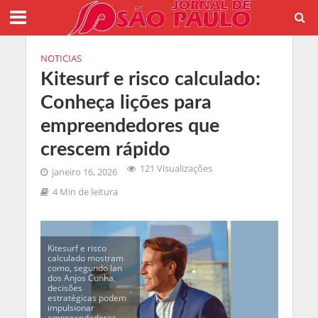
NOTICIAS
Kitesurf e risco calculado:
Conheça lições para
empreendedores que
crescem rápido
121 Visualizações
janeiro 16, 2026
4 Min de leitura
Kitesurf e risco
calculado mostram
como, segundo Ian
dos Anjos Cunha,
decisões
estratégicas podem
impulsionar
empreendedores