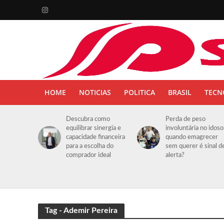
HOME
NOTICIAS
POLITICA
BRASIL
TECN
Descubra como
Perda de peso
equilibrar sinergia e
involuntária no idoso
capacidade financeira
quando emagrecer
para a escolha do
sem querer é sinal d
comprador ideal
alerta?
Tag - Ademir Pereira