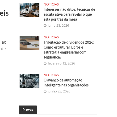
NOTICIAS
Interesses não ditos: técnicas de
eis
escuta ativa para revelar o que
está por trás da mesa
julho 28, 2026
NOTICIAS
o ao
Tributação de dividendos 2026:
 de
Como estruturar lucros e
estratégia empresarial com
segurança?
fevereiro 12, 2026
NOTICIAS
O avanço da automação
inteligente nas organizações
junho 23, 2026
News