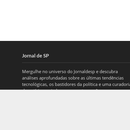
Jornal de SP
Mergulhe no universo do Jornaldesp e descubra
análises aprofundadas sobre as últimas tendências
tecnológicas, os bastidores da política e uma curadori
de notícias variadas para manter você sempre
informado.
contato@jornaldesp.com.br
- tel.(11)91754-6532