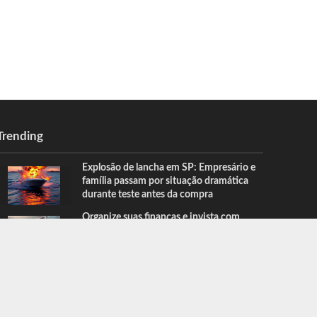
Trending
Explosão de lancha em SP: Empresário e
família passam por situação dramática
durante teste antes da compra
Organize suas finanças e invista com
inteligência: o primeiro passo para a
liberdade financeira
CONTATO
QUEM FAZ
SOBRE NÓS
NOTICIAS