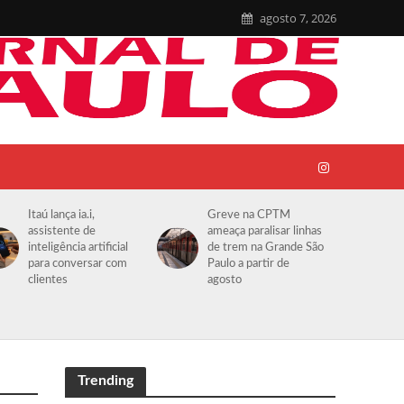
agosto 7, 2026
Itaú lança ia.i,
Greve na CPTM
assistente de
ameaça paralisar linhas
inteligência artificial
de trem na Grande São
para conversar com
Paulo a partir de
clientes
agosto
Trending