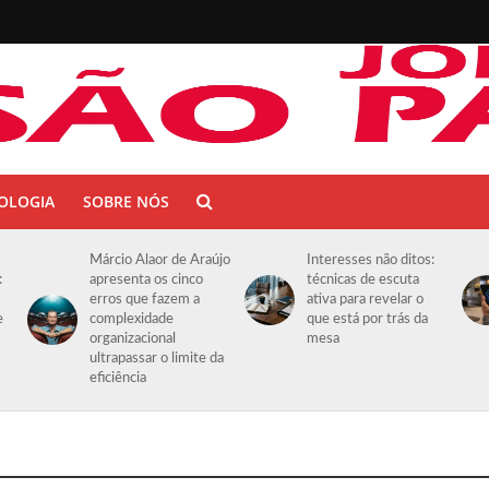
OLOGIA
SOBRE NÓS
Márcio Alaor de Araújo
Interesses não ditos:
:
apresenta os cinco
técnicas de escuta
erros que fazem a
ativa para revelar o
e
complexidade
que está por trás da
organizacional
mesa
ultrapassar o limite da
eficiência