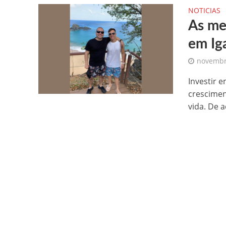
NOTICIAS
As me
em Ig
novembr
Investir 
crescimen
vida. De a