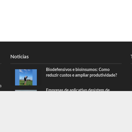
Noticias
Biodefensivos e bioinsumos: Como
reduzir custos e ampliar produtividade?
a
Empresas de aplicativo desistem de
retomada em SP após sanção das regras
HOME