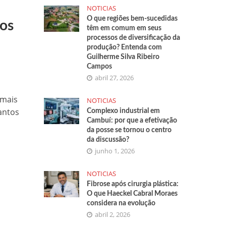
NOTICIAS
O que regiões bem-sucedidas
tos
têm em comum em seus
processos de diversificação da
produção? Entenda com
Guilherme Silva Ribeiro
Campos
abril 27, 2026
 mais
NOTICIAS
antos
Complexo industrial em
Cambuí: por que a efetivação
da posse se tornou o centro
da discussão?
junho 1, 2026
NOTICIAS
Fibrose após cirurgia plástica:
O que Haeckel Cabral Moraes
considera na evolução
abril 2, 2026