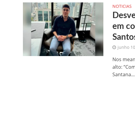
NOTICIAS
Desve
em co
Santo
junho 10
Nos meand
alto: “Co
Santana...