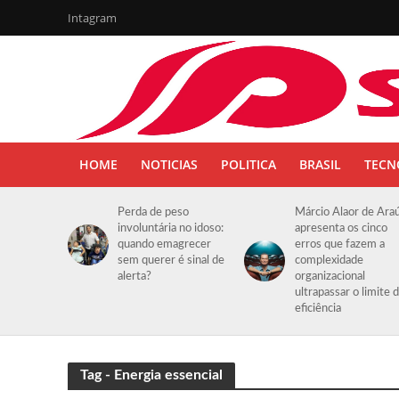
Intagram
HOME
NOTICIAS
POLITICA
BRASIL
TECN
Perda de peso
Márcio Alaor de Ara
involuntária no idoso:
apresenta os cinco
quando emagrecer
erros que fazem a
sem querer é sinal de
complexidade
alerta?
organizacional
ultrapassar o limite 
eficiência
Tag - Energia essencial