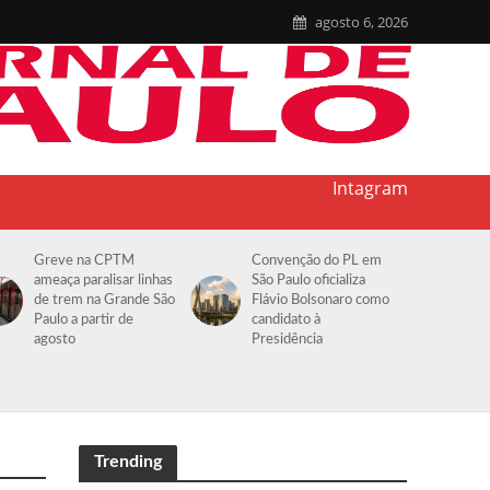
agosto 6, 2026
Intagram
Greve na CPTM
Convenção do PL em
ameaça paralisar linhas
São Paulo oficializa
de trem na Grande São
Flávio Bolsonaro como
Paulo a partir de
candidato à
agosto
Presidência
Trending