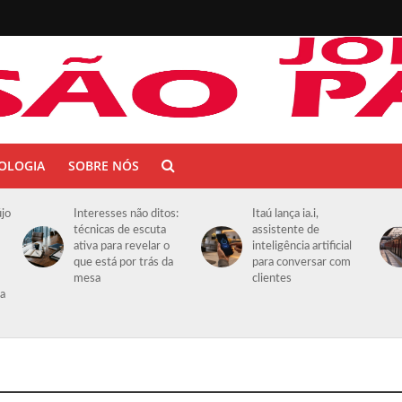
OLOGIA
SOBRE NÓS
újo
Interesses não ditos:
Itaú lança ia.i,
técnicas de escuta
assistente de
ativa para revelar o
inteligência artificial
que está por trás da
para conversar com
mesa
clientes
da