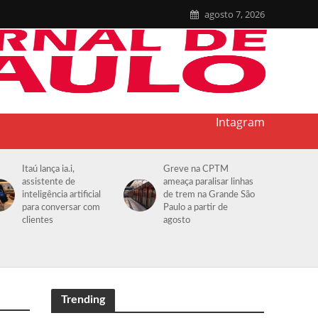
agosto 7, 2026
Intagram
Itaú lança ia.i,
Greve na CPTM
assistente de
ameaça paralisar linhas
inteligência artificial
de trem na Grande São
para conversar com
Paulo a partir de
clientes
agosto
Trending