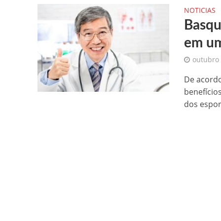
NOTICIAS
Basqu
em um
outubro 
De acordo
benefício
dos esport