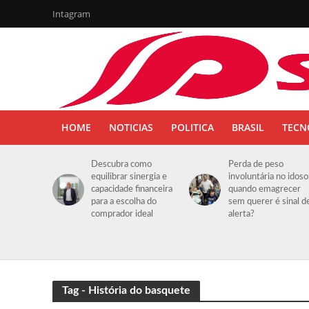
Intagram
HOME
NOTICIAS
POLITICA
BRASIL
TECN
Descubra como
Perda de peso
equilibrar sinergia e
involuntária no idoso
capacidade financeira
quando emagrecer
para a escolha do
sem querer é sinal d
comprador ideal
alerta?
Tag - História do basquete