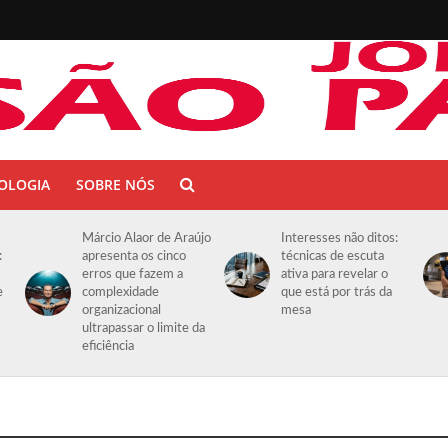
OLOGIA
SOBRE NÓS
Márcio Alaor de Araújo
Interesses não ditos:
:
apresenta os cinco
técnicas de escuta
erros que fazem a
ativa para revelar o
e
complexidade
que está por trás da
organizacional
mesa
ultrapassar o limite da
eficiência