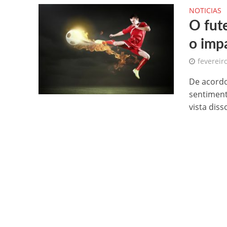
NOTICIAS
O fut
o imp
fevereir
De acordo
sentiment
vista diss