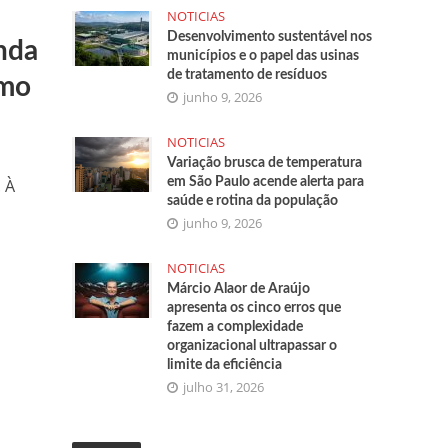
NOTICIAS
Desenvolvimento sustentável nos
nda
municípios e o papel das usinas
de tratamento de resíduos
smo
junho 9, 2026
NOTICIAS
Variação brusca de temperatura
 À
em São Paulo acende alerta para
saúde e rotina da população
junho 9, 2026
NOTICIAS
Márcio Alaor de Araújo
apresenta os cinco erros que
fazem a complexidade
organizacional ultrapassar o
limite da eficiência
julho 31, 2026