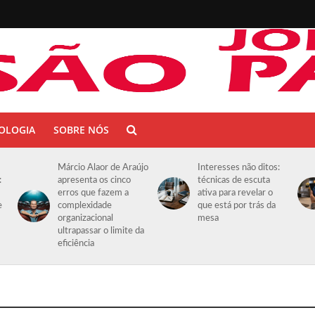
OLOGIA
SOBRE NÓS
Márcio Alaor de Araújo
Interesses não ditos:
:
apresenta os cinco
técnicas de escuta
erros que fazem a
ativa para revelar o
e
complexidade
que está por trás da
organizacional
mesa
ultrapassar o limite da
eficiência