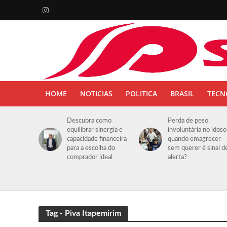
HOME
NOTICIAS
POLITICA
BRASIL
TECN
Descubra como
Perda de peso
equilibrar sinergia e
involuntária no idoso
capacidade financeira
quando emagrecer
para a escolha do
sem querer é sinal d
comprador ideal
alerta?
Tag - Piva Itapemirim