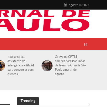
agosto 6, 2026
Itaú lança ia.i,
Greve na CPTM
assistente de
ameaça paralisar linhas
inteligência artificial
de trem na Grande São
para conversar com
Paulo a partir de
clientes
agosto
Trending