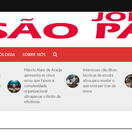
OLOGIA
SOBRE NÓS
Márcio Alaor de Araújo
Interesses não ditos:
:
apresenta os cinco
técnicas de escuta
erros que fazem a
ativa para revelar o
e
complexidade
que está por trás da
organizacional
mesa
ultrapassar o limite da
eficiência