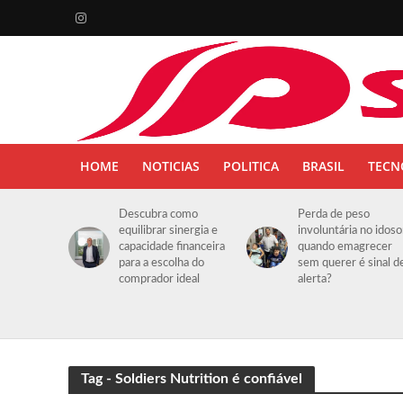
HOME
NOTICIAS
POLITICA
BRASIL
TECN
Descubra como
Perda de peso
equilibrar sinergia e
involuntária no idoso
capacidade financeira
quando emagrecer
para a escolha do
sem querer é sinal d
comprador ideal
alerta?
Tag - Soldiers Nutrition é confiável