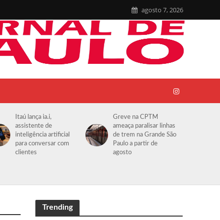
agosto 7, 2026
Itaú lança ia.i,
Greve na CPTM
assistente de
ameaça paralisar linhas
inteligência artificial
de trem na Grande São
para conversar com
Paulo a partir de
clientes
agosto
Trending