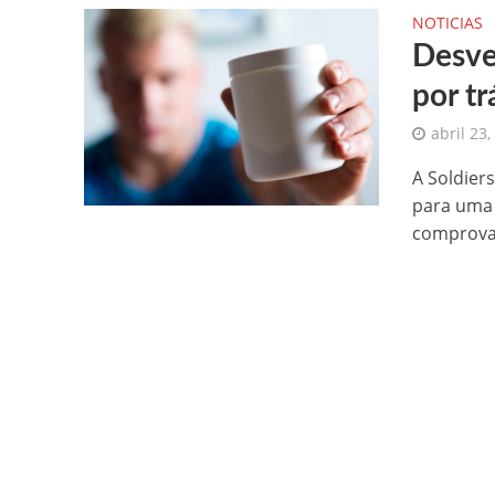
NOTICIAS
Desve
por t
abril 23,
A Soldier
para uma 
comprovam