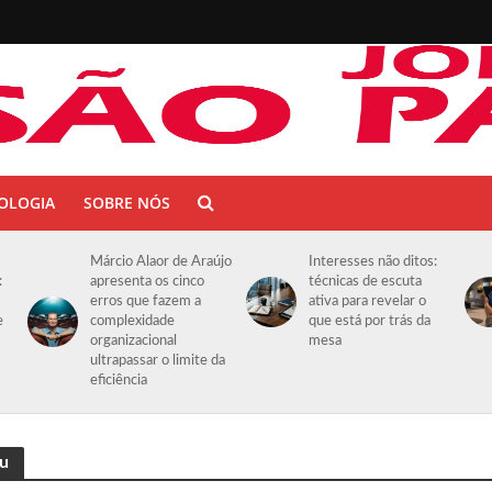
OLOGIA
SOBRE NÓS
Márcio Alaor de Araújo
Interesses não ditos:
:
apresenta os cinco
técnicas de escuta
erros que fazem a
ativa para revelar o
e
complexidade
que está por trás da
organizacional
mesa
ultrapassar o limite da
eficiência
u