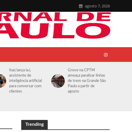
agosto 7, 2026
Itaú lança ia.i,
Greve na CPTM
assistente de
ameaça paralisar linhas
inteligência artificial
de trem na Grande São
para conversar com
Paulo a partir de
clientes
agosto
Trending