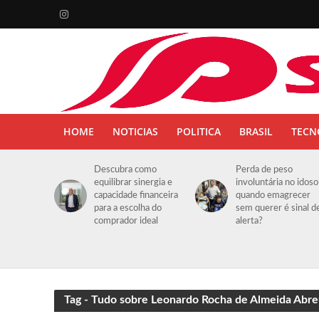
HOME
NOTICIAS
POLITICA
BRASIL
TECN
Descubra como
Perda de peso
equilibrar sinergia e
involuntária no idoso
capacidade financeira
quando emagrecer
para a escolha do
sem querer é sinal d
comprador ideal
alerta?
Tag - Tudo sobre Leonardo Rocha de Almeida Abre