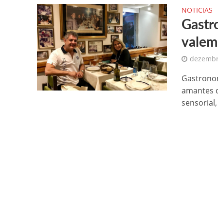
NOTICIAS
Gastro
valem
dezembr
Gastronom
amantes d
sensorial,