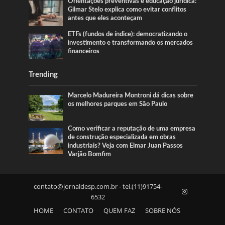
Orientações preventivas e educação jurídica:
Gilmar Stelo explica como evitar conflitos
antes que eles aconteçam
ETFs (fundos de índice): democratizando o
investimento e transformando os mercados
financeiros
Trending
Marcelo Madureira Montroni dá dicas sobre
os melhores parques em São Paulo
Como verificar a reputação de uma empresa
de construção especializada em obras
industriais? Veja com Elmar Juan Passos
Varjão Bomfim
contato@jornaldesp.com.br
- tel.(11)91754-
6532
HOME
CONTATO
QUEM FAZ
SOBRE NÓS