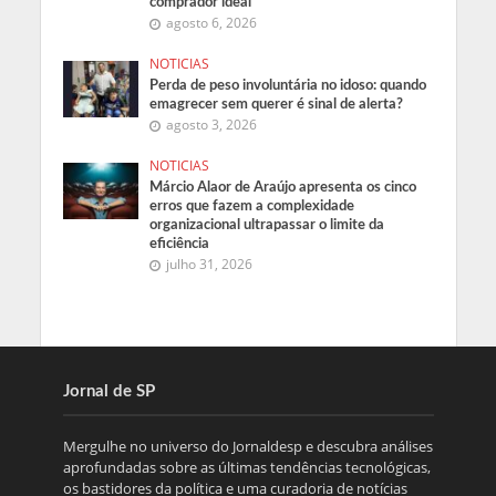
comprador ideal
agosto 6, 2026
NOTICIAS
Perda de peso involuntária no idoso: quando
emagrecer sem querer é sinal de alerta?
agosto 3, 2026
NOTICIAS
Márcio Alaor de Araújo apresenta os cinco
erros que fazem a complexidade
organizacional ultrapassar o limite da
eficiência
julho 31, 2026
Jornal de SP
Mergulhe no universo do Jornaldesp e descubra análises
aprofundadas sobre as últimas tendências tecnológicas,
os bastidores da política e uma curadoria de notícias