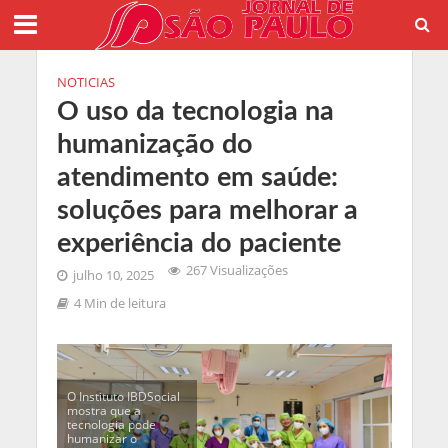
NOTICIAS
O uso da tecnologia na
humanização do
atendimento em saúde:
soluções para melhorar a
experiência do paciente
267 Visualizações
julho 10, 2025
4 Min de leitura
O Instituto IBDSocial
mostra que a
tecnologia pode
humanizar o