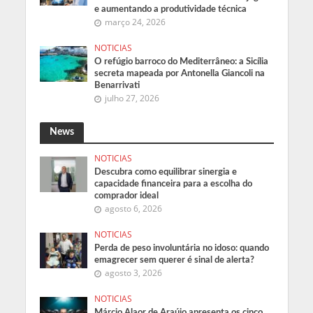
e aumentando a produtividade técnica
março 24, 2026
NOTICIAS
O refúgio barroco do Mediterrâneo: a Sicília
secreta mapeada por Antonella Giancoli na
Benarrivati
julho 27, 2026
News
NOTICIAS
Descubra como equilibrar sinergia e
capacidade financeira para a escolha do
comprador ideal
agosto 6, 2026
NOTICIAS
Perda de peso involuntária no idoso: quando
emagrecer sem querer é sinal de alerta?
agosto 3, 2026
NOTICIAS
Márcio Alaor de Araújo apresenta os cinco