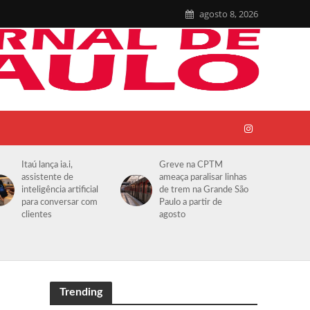
agosto 8, 2026
Itaú lança ia.i,
Greve na CPTM
assistente de
ameaça paralisar linhas
inteligência artificial
de trem na Grande São
para conversar com
Paulo a partir de
clientes
agosto
Trending