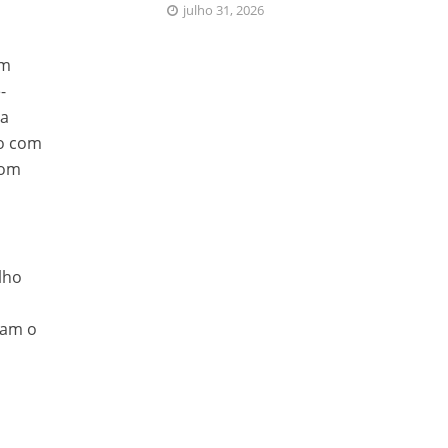
julho 31, 2026
am
-
 a
to com
com
lho
vam o