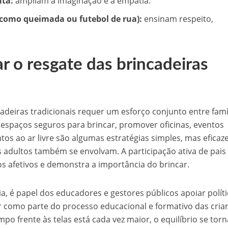
nta:
ampliam a imaginação e a empatia.
(como queimada ou futebol de rua):
ensinam respeito,
r o resgate das brincadeiras
cadeiras tradicionais requer um esforço conjunto entre famí
 espaços seguros para brincar, promover oficinas, eventos
s ao ar livre são algumas estratégias simples, mas eficaze
s adultos também se envolvam. A participação ativa de pais
os afetivos e demonstra a importância do brincar.
a, é papel dos educadores e gestores públicos apoiar políti
r como parte do processo educacional e formativo das cria
o frente às telas está cada vez maior, o equilíbrio se torn