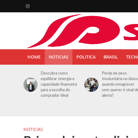
HOME
NOTICIAS
POLITICA
BRASIL
TECN
Descubra como
Perda de peso
equilibrar sinergia e
involuntária no idoso
capacidade financeira
quando emagrecer
para a escolha do
sem querer é sinal d
comprador ideal
alerta?
NOTICIAS