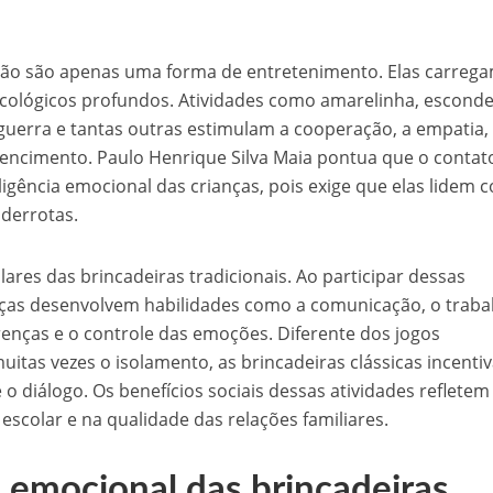
 não são apenas uma forma de entretenimento. Elas carreg
psicológicos profundos. Atividades como amarelinha, esconde
uerra e tantas outras estimulam a cooperação, a empatia,
rtencimento. Paulo Henrique Silva Maia pontua que o conta
eligência emocional das crianças, pois exige que elas lidem 
e derrotas.
lares das brincadeiras tradicionais. Ao participar dessas
nças desenvolvem habilidades como a comunicação, o traba
renças e o controle das emoções. Diferente dos jogos
itas vezes o isolamento, as brincadeiras clássicas incenti
 o diálogo. Os benefícios sociais dessas atividades refletem
colar e na qualidade das relações familiares.
 emocional das brincadeiras