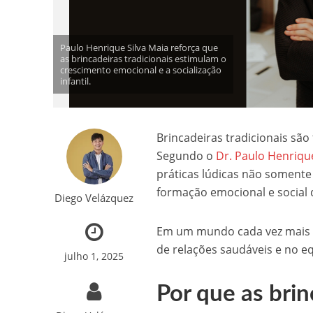
Paulo Henrique Silva Maia reforça que
as brincadeiras tradicionais estimulam o
crescimento emocional e a socialização
infantil.
Brincadeiras tradicionais sã
Segundo o
Dr. Paulo Henrique
práticas lúdicas não soment
formação emocional e social 
Diego Velázquez
Em um mundo cada vez mais dig
de relações saudáveis e no eq
julho 1, 2025
Por que as brin