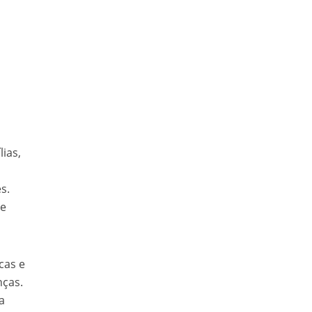
lias,
s.
 e
cas e
nças.
a