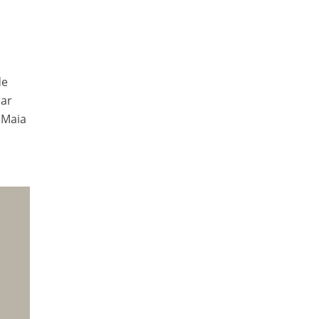
de
rar
 Maia