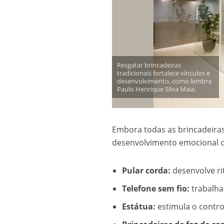
Resgatar brincadeiras
tradicionais fortalece vínculos e
desenvolvimento, como lembra
Paulo Henrique Silva Maia.
Embora todas as brincadeiras
desenvolvimento emocional da
Pular corda:
desenvolve ri
Telefone sem fio:
trabalha
Estátua:
estimula o contro