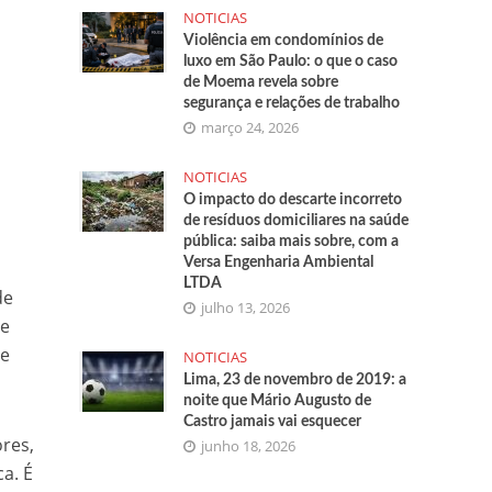
NOTICIAS
Violência em condomínios de
luxo em São Paulo: o que o caso
de Moema revela sobre
segurança e relações de trabalho
março 24, 2026
NOTICIAS
O impacto do descarte incorreto
de resíduos domiciliares na saúde
pública: saiba mais sobre, com a
Versa Engenharia Ambiental
LTDA
de
julho 13, 2026
de
 e
NOTICIAS
Lima, 23 de novembro de 2019: a
noite que Mário Augusto de
Castro jamais vai esquecer
res,
junho 18, 2026
a. É