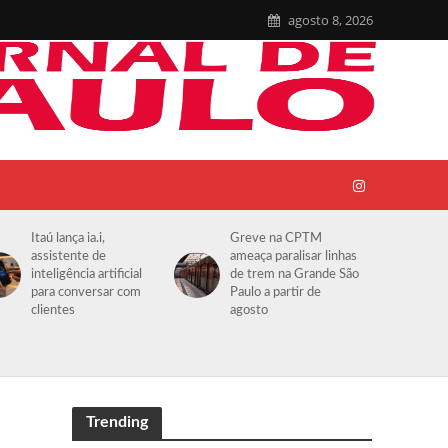
agosto 8, 2026
Itaú lança ia.i,
Greve na CPTM
assistente de
ameaça paralisar linhas
inteligência artificial
de trem na Grande São
para conversar com
Paulo a partir de
clientes
agosto
Trending