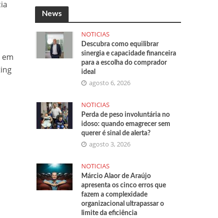
ia
News
NOTICIAS
o
Descubra como equilibrar
sinergia e capacidade financeira
e em
para a escolha do comprador
ing
ideal
agosto 6, 2026
NOTICIAS
Perda de peso involuntária no
idoso: quando emagrecer sem
querer é sinal de alerta?
agosto 3, 2026
NOTICIAS
Márcio Alaor de Araújo
apresenta os cinco erros que
fazem a complexidade
organizacional ultrapassar o
limite da eficiência