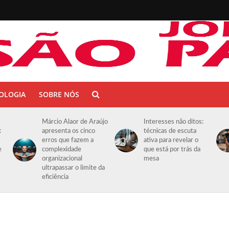
OLOGIA
SOBRE NÓS
Márcio Alaor de Araújo
Interesses não ditos:
:
apresenta os cinco
técnicas de escuta
erros que fazem a
ativa para revelar o
e
complexidade
que está por trás da
organizacional
mesa
ultrapassar o limite da
eficiência