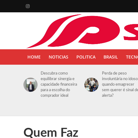
HOME
NOTICIAS
POLITICA
BRASIL
TECN
Descubra como
Perda de peso
equilibrar sinergia e
involuntária no idoso
capacidade financeira
quando emagrecer
para a escolha do
sem querer é sinal d
comprador ideal
alerta?
Quem Faz