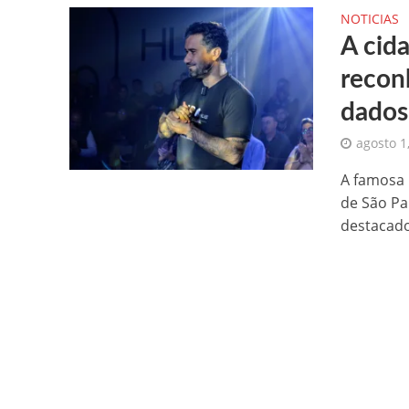
NOTICIAS
A cid
recon
dados
agosto 1
A famosa 
de São Pa
destacado