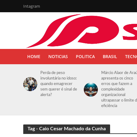
Intagram
HOME
NOTICIAS
POLITICA
BRASIL
TECN
Perda de peso
Márcio Alaor de Ara
involuntária no idoso:
apresenta os cinco
quando emagrecer
erros que fazem a
sem querer é sinal de
complexidade
alerta?
organizacional
ultrapassar o limite 
eficiência
Tag - Caio Cesar Machado da Cunha