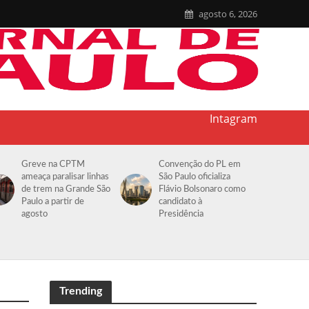
agosto 6, 2026
Intagram
Greve na CPTM
Convenção do PL em
ameaça paralisar linhas
São Paulo oficializa
de trem na Grande São
Flávio Bolsonaro como
Paulo a partir de
candidato à
agosto
Presidência
Trending