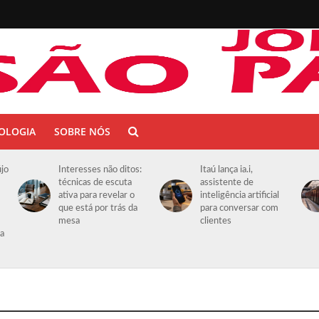
OLOGIA
SOBRE NÓS
újo
Interesses não ditos:
Itaú lança ia.i,
técnicas de escuta
assistente de
ativa para revelar o
inteligência artificial
que está por trás da
para conversar com
mesa
clientes
da