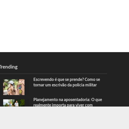
Trending
Escrevendo é que se prende? Como se
tornar um escrivão da polícia militar
Planejamento na aposentadoria: O que
realmente importa para viver com
segurança e tranquilidade? Saiba agora
com o Sindnapi – Sindicato Nacional dos
Aposentados, Pensionistas e Idosos