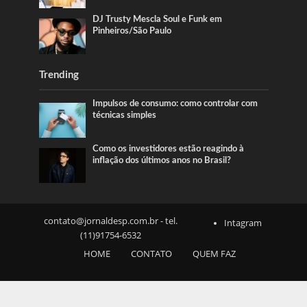
DJ Trusty Mescla Soul e Funk em
Pinheiros/São Paulo
Trending
Impulsos de consumo: como controlar com
técnicas simples
Como os investidores estão reagindo à
inflação dos últimos anos no Brasil?
contato@jornaldesp.com.br
- tel.
Intagram
(11)91754-6532
HOME
CONTATO
QUEM FAZ
SOBRE NÓS
NOTICIAS