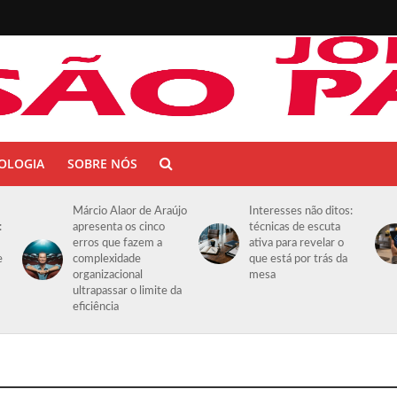
OLOGIA
SOBRE NÓS
Márcio Alaor de Araújo
Interesses não ditos:
:
apresenta os cinco
técnicas de escuta
erros que fazem a
ativa para revelar o
e
complexidade
que está por trás da
organizacional
mesa
ultrapassar o limite da
eficiência