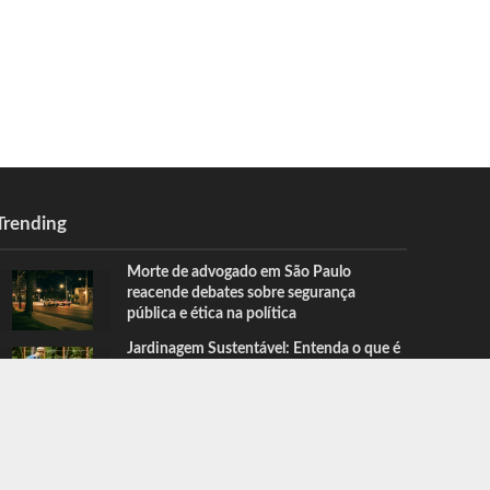
Trending
Morte de advogado em São Paulo
reacende debates sobre segurança
pública e ética na política
Jardinagem Sustentável: Entenda o que é
permacultura, com Paulo Augusto
Berchielli
CONTATO
QUEM FAZ
SOBRE NÓS
NOTICIAS