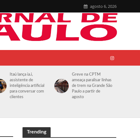
agosto 6, 2026
Itaú lança ia.i,
Greve na CPTM
assistente de
ameaça paralisar linhas
inteligência artificial
de trem na Grande São
para conversar com
Paulo a partir de
clientes
agosto
Trending