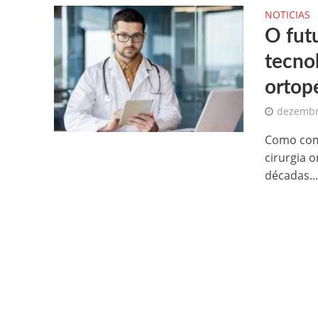
NOTICIAS
O fut
tecnol
ortop
dezembr
Como come
cirurgia 
décadas..