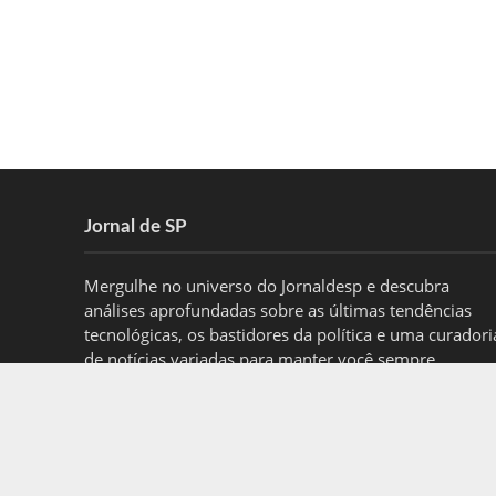
Jornal de SP
Mergulhe no universo do Jornaldesp e descubra
análises aprofundadas sobre as últimas tendências
tecnológicas, os bastidores da política e uma curadori
de notícias variadas para manter você sempre
informado.
contato@jornaldesp.com.br
- tel.(11)91754-6532