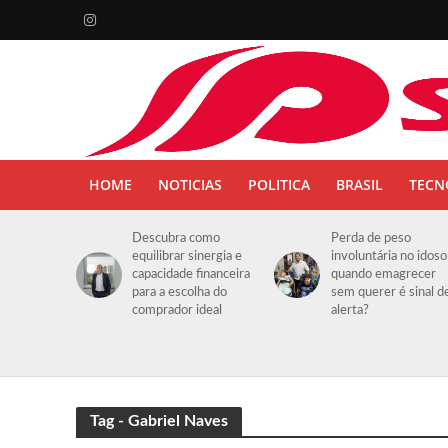
HOME
NOTICIAS
POLITICA
BRASIL
TECN
Descubra como
Perda de peso
equilibrar sinergia e
involuntária no idoso
capacidade financeira
quando emagrecer
para a escolha do
sem querer é sinal d
comprador ideal
alerta?
Tag - Gabriel Naves