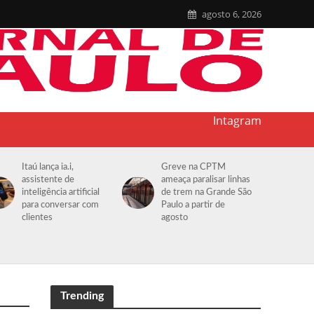
agosto 6, 2026
Intagram
Itaú lança ia.i,
Greve na CPTM
assistente de
ameaça paralisar linhas
inteligência artificial
de trem na Grande São
para conversar com
Paulo a partir de
clientes
agosto
Trending