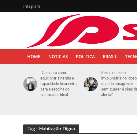
Intagram
HOME
NOTICIAS
POLITICA
BRASIL
TECN
Descubra como
Perda de peso
equilibrar sinergia e
involuntária no idoso
capacidade financeira
quando emagrecer
para a escolha do
sem querer é sinal d
comprador ideal
alerta?
Tag - Habitação Digna