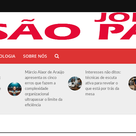
OLOGIA
SOBRE NÓS
Márcio Alaor de Araújo
Interesses não ditos:
:
apresenta os cinco
técnicas de escuta
erros que fazem a
ativa para revelar o
e
complexidade
que está por trás da
organizacional
mesa
ultrapassar o limite da
eficiência