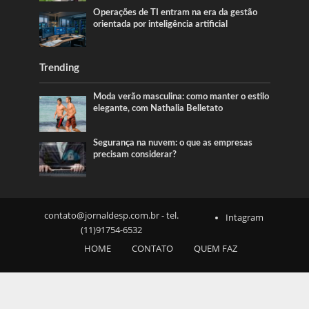
Operações de TI entram na era da gestão
orientada por inteligência artificial
Trending
Moda verão masculina: como manter o estilo
elegante, com Nathalia Belletato
Segurança na nuvem: o que as empresas
precisam considerar?
contato@jornaldesp.com.br
- tel.
Intagram
(11)91754-6532
HOME
CONTATO
QUEM FAZ
SOBRE NÓS
NOTICIAS