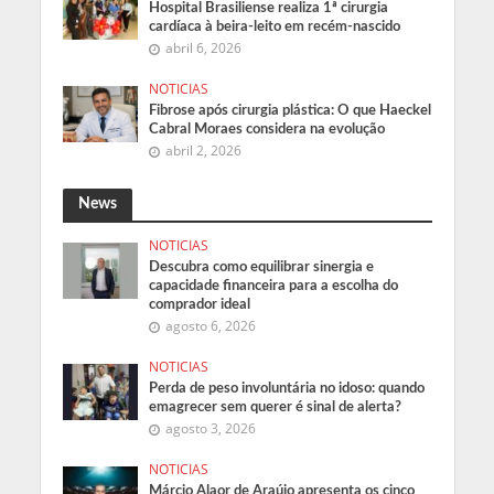
Hospital Brasiliense realiza 1ª cirurgia
cardíaca à beira-leito em recém-nascido
abril 6, 2026
NOTICIAS
Fibrose após cirurgia plástica: O que Haeckel
Cabral Moraes considera na evolução
abril 2, 2026
News
NOTICIAS
Descubra como equilibrar sinergia e
capacidade financeira para a escolha do
comprador ideal
agosto 6, 2026
NOTICIAS
Perda de peso involuntária no idoso: quando
emagrecer sem querer é sinal de alerta?
agosto 3, 2026
NOTICIAS
Márcio Alaor de Araújo apresenta os cinco