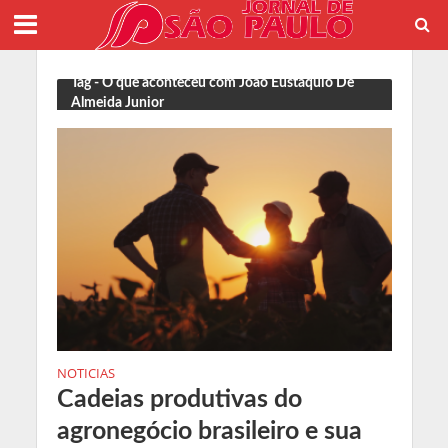
Tag - O que aconteceu com João Eustáquio De
Almeida Junior
NOTICIAS
Cadeias produtivas do
agronegócio brasileiro e sua