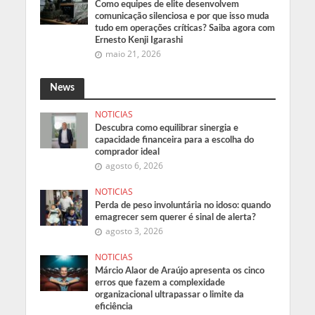
Como equipes de elite desenvolvem
comunicação silenciosa e por que isso muda
tudo em operações críticas? Saiba agora com
Ernesto Kenji Igarashi
maio 21, 2026
News
NOTICIAS
Descubra como equilibrar sinergia e
capacidade financeira para a escolha do
comprador ideal
agosto 6, 2026
NOTICIAS
Perda de peso involuntária no idoso: quando
emagrecer sem querer é sinal de alerta?
agosto 3, 2026
NOTICIAS
Márcio Alaor de Araújo apresenta os cinco
erros que fazem a complexidade
organizacional ultrapassar o limite da
eficiência