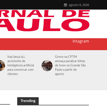
agosto 8, 2026
Intagram
Itaú lança ia.i,
Greve na CPTM
assistente de
ameaça paralisar linhas
inteligência artificial
de trem na Grande São
para conversar com
Paulo a partir de
clientes
agosto
Trending