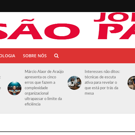
OLOGIA
SOBRE NÓS
Márcio Alaor de Araújo
Interesses não ditos:
:
apresenta os cinco
técnicas de escuta
erros que fazem a
ativa para revelar o
e
complexidade
que está por trás da
organizacional
mesa
ultrapassar o limite da
eficiência