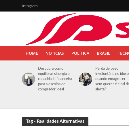
Intagram
HOME
NOTICIAS
POLITICA
BRASIL
TECN
Descubra como
Perda de peso
equilibrar sinergia e
involuntária no idoso
capacidade financeira
quando emagrecer
para a escolha do
sem querer é sinal d
comprador ideal
alerta?
Tag - Realidades Alternativas