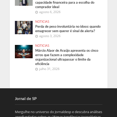
capacidade financeira para a escolha do
comprador ideal
agosto 6, 2026
NOTICIAS
Perda de peso involuntária no idoso: quando
emagrecer sem querer é sinal de alerta?
agosto 3, 2026
NOTICIAS
Márcio Alaor de Araújo apresenta os cinco
erros que fazem a complexidade
organizacional ultrapassar o limite da
eficiência
julho 31, 2026
Jornal de SP
Mergulhe no universo do Jornaldesp e descubra análises
aprofundadas sobre as últimas tendências tecnológicas,