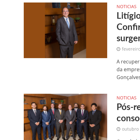
NOTICIAS
Litígi
Confi
surgem
fevereir
A recuper
da empres
Gonçalves
NOTICIAS
Pós-r
conso
outubro 