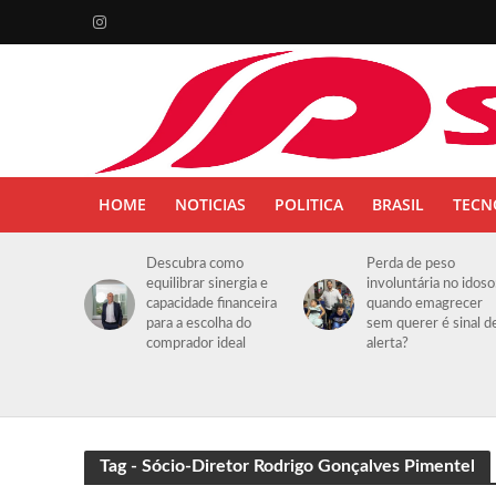
HOME
NOTICIAS
POLITICA
BRASIL
TECN
Descubra como
Perda de peso
equilibrar sinergia e
involuntária no idoso
capacidade financeira
quando emagrecer
para a escolha do
sem querer é sinal d
comprador ideal
alerta?
Tag - Sócio-Diretor Rodrigo Gonçalves Pimentel