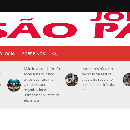
OLOGIA
SOBRE NÓS
Márcio Alaor de Araújo
Interesses não ditos:
:
apresenta os cinco
técnicas de escuta
erros que fazem a
ativa para revelar o
e
complexidade
que está por trás da
organizacional
mesa
ultrapassar o limite da
eficiência