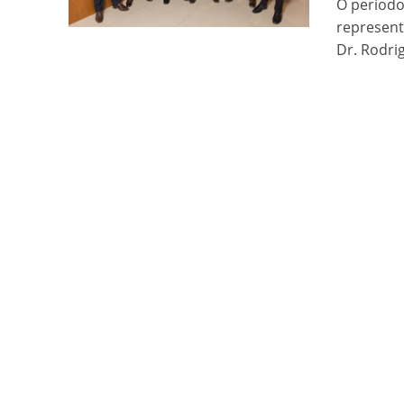
O período
represen
Dr. Rodri