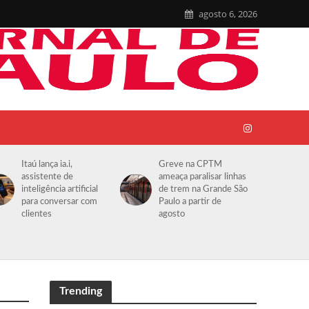
agosto 6, 2026
Itaú lança ia.i,
Greve na CPTM
assistente de
ameaça paralisar linhas
inteligência artificial
de trem na Grande São
para conversar com
Paulo a partir de
clientes
agosto
Trending